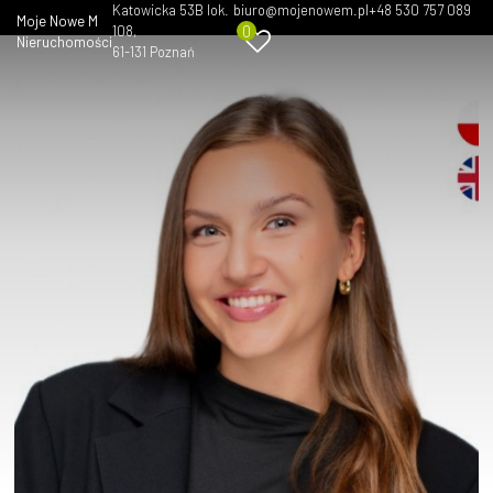
Katowicka 53B lok.
biuro@mojenowem.pl
+48 530 757 089
Moje Nowe M
0
108
Nieruchomości
61-131 Poznań