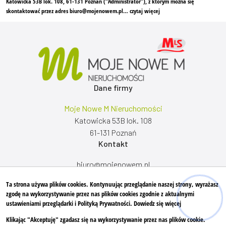
Katowicka 53B lok. 108, 61-131 Poznań (“Administrator”), z którym można się
skontaktować przez adres biuro@mojenowem.pl…
czytaj więcej
Dane firmy
Moje Nowe M Nieruchomości
Katowicka 53B lok. 108
61-131 Poznań
Kontakt
biuro@mojenowem.pl
+48 530 757 089
Ta strona używa plików cookies. Kontynuując przeglądanie naszej strony, wyrażasz
Znajdziesz nas tu
zgodę na wykorzystywanie przez nas plików cookies zgodnie z aktualnymi
ustawieniami przeglądarki i Polityką Prywatności.
Dowiedz się więcej
Klikając "Akceptuję" zgadasz się na wykorzystywanie przez nas plików cookie.